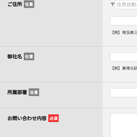
ご住所
〒
任意
【例】埼玉県三郷
御社名
任意
【例】東埼化
所属部署
任意
お問い合わせ内容
必須